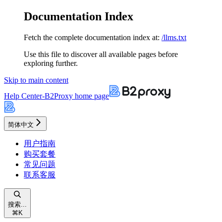
Documentation Index
Fetch the complete documentation index at:
/llms.txt
Use this file to discover all available pages before
exploring further.
Skip to main content
Help Center-B2Proxy
home page
简体中文
用户指南
购买套餐
常见问题
联系客服
搜索...
⌘
K